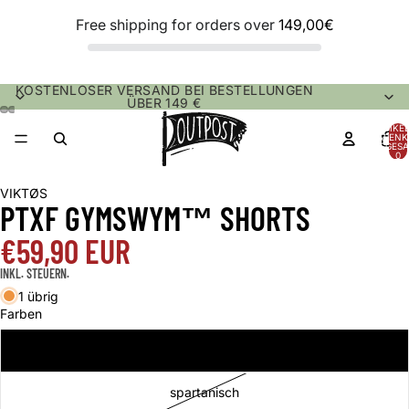
Free shipping for orders over
149,00€
KOSTENLOSER VERSAND BEI BESTELLUNGEN
ÜBER 149 €
ARTIKEL
WARENK
INSGESA
0
VIKTØS
PTXF GYMSWYM™ SHORTS
€59,90 EUR
INKL. STEUERN.
1 übrig
Farben
Nightfjall
spartanisch