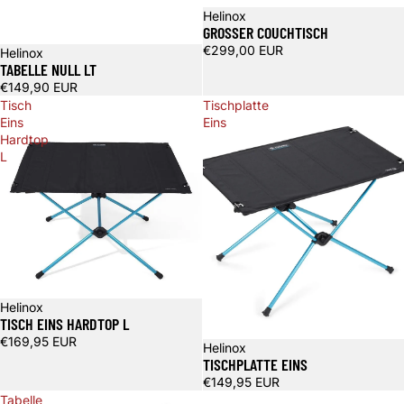
Helinox
GROSSER COUCHTISCH
€299,00 EUR
Helinox
TABELLE NULL LT
€149,90 EUR
Tisch
Tischplatte
Eins
Eins
Hardtop
L
Helinox
TISCH EINS HARDTOP L
€169,95 EUR
Ausverkauft
Helinox
TISCHPLATTE EINS
€149,95 EUR
Tabelle