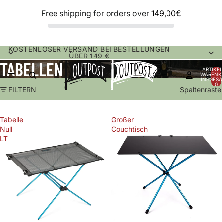
Free shipping for orders over
149,00€
KOSTENLOSER VERSAND BEI BESTELLUNGEN
ÜBER 149 €
TABELLEN
ARTIKEL
WARENK
INSGESA
0
FILTERN
Spaltenraste
Tabelle
Großer
Null
Couchtisch
LT