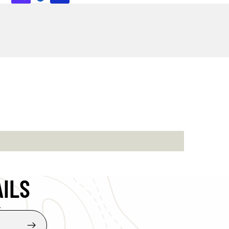
AILS
.