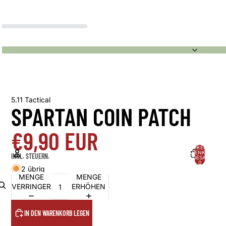
5.11 Tactical
SPARTAN COIN PATCH
€9,90 EUR
ARTIKEL IM
WARENKORB
INKL. STEUERN.
INSGESAMT:
0
2 übrig
MENGE
MENGE
KONTO
VERRINGERN
ERHÖHEN
ANDERE ANMELDEOPTIONEN
Bestellungen
Profil
IN DEN WARENKORB LEGEN