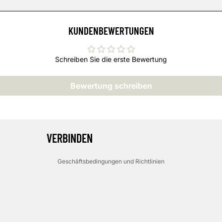
KUNDENBEWERTUNGEN
Schreiben Sie die erste Bewertung
Datenschutzerklärung
Bewertung schreiben
Widerrufsrecht
AGB
Kontaktinformationen
Impressum
VERBINDEN
Stornierungsrichtlinie
Geschäftsbedingungen und Richtlinien